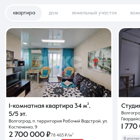
квартира
дом
земельный участок
ком
1/5
1-комнатная квартира
34 м²
,
Студи
Волгогра
5/5 эт.
Гвардейс
Волгоград, п. территория Рабочий Водстрой, ул.
1 770
Костюченко, 9
2 700 000 ₽
78 465 ₽/м²
В ипотеку